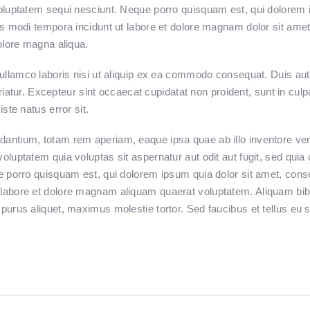
oluptatem sequi nesciunt. Neque porro quisquam est, qui dolorem i
s modi tempora incidunt ut labore et dolore magnam dolor sit amet, 
olore magna aliqua.
ullamco laboris nisi ut aliquip ex ea commodo consequat. Duis aute 
ariatur. Excepteur sint occaecat cupidatat non proident, sunt in culpa
ste natus error sit.
tium, totam rem aperiam, eaque ipsa quae ab illo inventore verit
luptatem quia voluptas sit aspernatur aut odit aut fugit, sed qui
 porro quisquam est, qui dolorem ipsum quia dolor sit amet, consec
labore et dolore magnam aliquam quaerat voluptatem. Aliquam bib
rus aliquet, maximus molestie tortor. Sed faucibus et tellus eu so