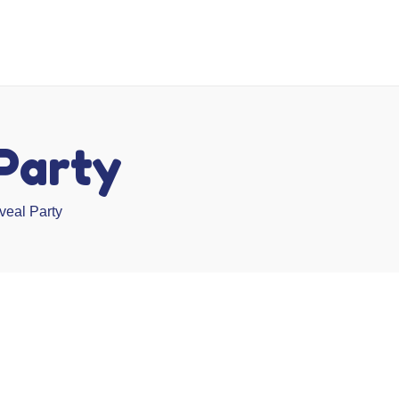
Party
eal Party